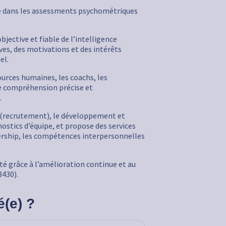
ée dans les assessments psychométriques
jective et fiable de l’intelligence
ves, des motivations et des intérêts
el.
sources humaines, les coachs, les
une compréhension précise et
.
n (recrutement), le développement et
stics d’équipe, et propose des services
dership, les compétences interpersonnelles
té grâce à l’amélioration continue et au
430).
é(e) ?