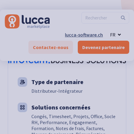
lucca-software.ch
FR
Marketplace
>
Compétences & Formation
>
Infoteam
Business Solutions SA
Contactez-nous
Devenez partenaire
Type de partenaire
Distributeur-Intégrateur
Solutions concernées
Congés, Timesheet, Projets, Office, Socle
RH, Performance, Engagement,
Formation, Notes de frais, Factures,