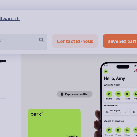
ftware.ch
Contactez-nous
Devenez part
s
>
Perk (ex-TravelPerk)