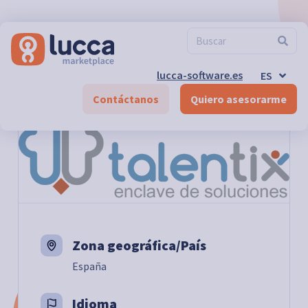
FR
EN
DE-CH
FR-CH
EN-CH
lucca-software.es
ES
DE
Marketplace
>
Talentix
Contáctanos
Quiero asesorarme
Zona geográfica/País
España
Idioma