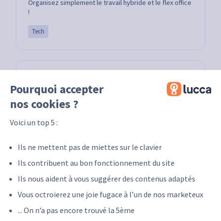
Organisez simplement le travail hybride et le flex office
!
Tech
Pourquoi accepter
nos cookies ?
Voici un top 5 :
Ils ne mettent pas de miettes sur le clavier
Ils contribuent au bon fonctionnement du site
Surfy
Ils nous aident à vous suggérer des contenus adaptés
Gestion Intelligente des espaces ‍de travail
Vous octroierez une joie fugace à l’un de nos marketeux
Tech
... On n’a pas encore trouvé la 5ème