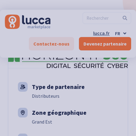
ES
EN
DE-CH
FR-CH
EN-CH
lucca.fr
FR
DE
Marketplace
>
RH & Juridique
>
HORIZON IT 360
Contactez-nous
Devenez partenaire
Type de partenaire
Distributeurs
Zone géographique
Grand Est