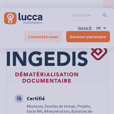
ES
EN
DE-CH
FR-CH
EN-CH
lucca.fr
FR
DE
Marketplace
>
Comptabilité & Finance
>
Ingedis
Contactez-nous
Devenez partenaire
Certifié
Absences, Feuilles de temps, Projets,
Socle RH, Rémunération, Bulletins de