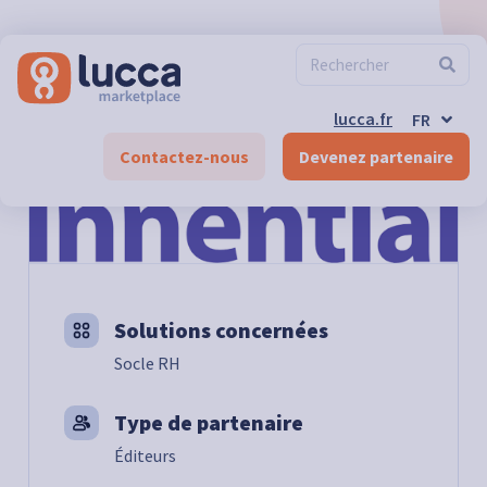
ES
EN
DE-CH
FR-CH
EN-CH
lucca.fr
FR
DE
Marketplace
>
Compétences & Formation
>
Innential
Contactez-nous
Devenez partenaire
Solutions concernées
Socle RH
Type de partenaire
Éditeurs