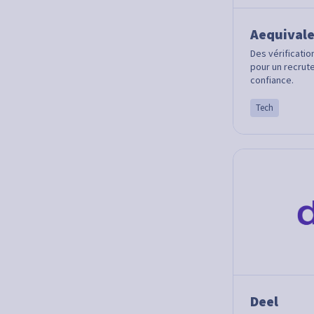
Aequival
Des vérificatio
pour un recrut
confiance.
Tech
Deel