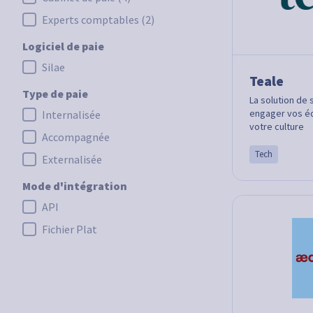
Experts comptables
(2)
Logiciel de paie
Silae
Logiciel de paie
Teale
Type de paie
La solution de 
engager vos éq
Internalisée
Type de paie
votre culture
Accompagnée
Tech
Externalisée
Mode d'intégration
API
Mode d'intégration
Fichier Plat