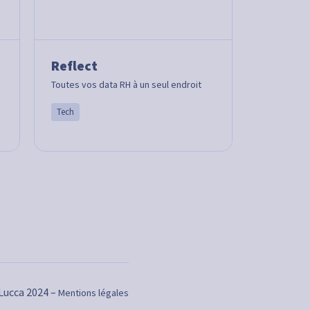
Reflect
Toutes vos data RH à un seul endroit
Tech
Lucca 2024 –
Mentions légales
s réglementations. Personnalisez vos préférences pour contrôler