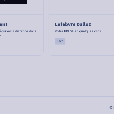
ent
Lefebvre Dalloz
quipes à distance dans
Votre BDESE en quelques clics
r
Tech
s Options
© 
ètres de confidentialité, en garantissant la conformité avec le