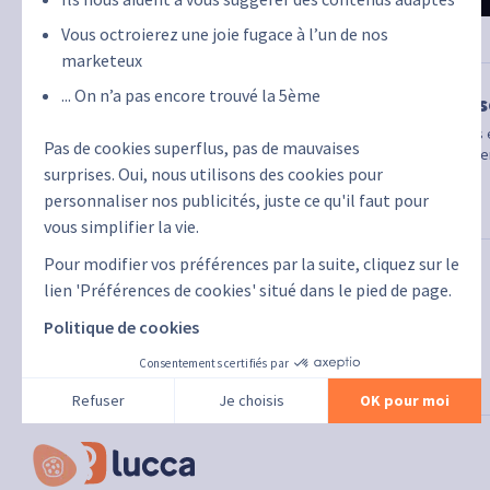
Vous octroierez une joie fugace à l’un de nos
marketeux
... On n’a pas encore trouvé la 5ème
Omnipres
Employez des é
Pas de cookies superflus, pas de mauvaises
le monde entie
surprises. Oui, nous utilisons des cookies pour
Tech
personnaliser nos publicités, juste ce qu'il faut pour
vous simplifier la vie.
Pour modifier vos préférences par la suite, cliquez sur le
lien 'Préférences de cookies' situé dans le pied de page.
Politique de cookies
Consentements certifiés par
Refuser
Je choisis
OK pour moi
Plateforme de Gestion du Consentement : Personnalisez vo
Axeptio consent
Notre plateforme vous permet d'adapter et de gérer vos param